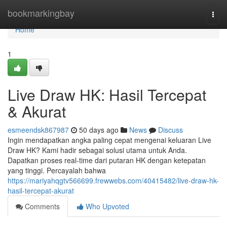
Home
bookmarkingbay
Togg
navi
Home
1
Live Draw HK: Hasil Tercepat
& Akurat
esmeendsk867987
50 days ago
News
Discuss
Ingin mendapatkan angka paling cepat mengenai keluaran Live
Draw HK? Kami hadir sebagai solusi utama untuk Anda.
Dapatkan proses real-time dari putaran HK dengan ketepatan
yang tinggi. Percayalah bahwa
https://mariyahqgtv566699.frewwebs.com/40415482/live-draw-hk-
hasil-tercepat-akurat
Comments
Who Upvoted