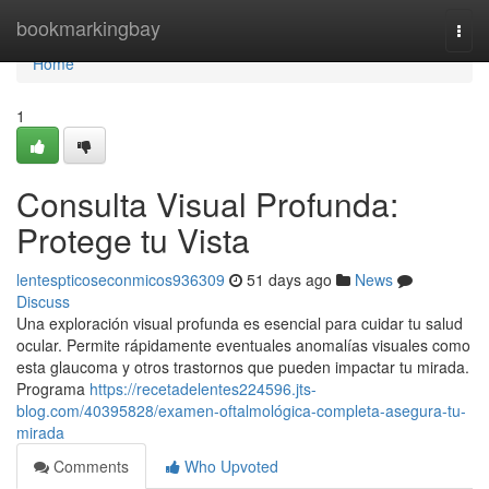
Home
bookmarkingbay
Togg
navi
Home
1
Consulta Visual Profunda:
Protege tu Vista
lentespticoseconmicos936309
51 days ago
News
Discuss
Una exploración visual profunda es esencial para cuidar tu salud
ocular. Permite rápidamente eventuales anomalías visuales como
esta glaucoma y otros trastornos que pueden impactar tu mirada.
Programa
https://recetadelentes224596.jts-
blog.com/40395828/examen-oftalmológica-completa-asegura-tu-
mirada
Comments
Who Upvoted