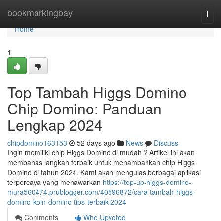
Home
bookmarkingbay
Togg
navi
Home
1
Top Tambah Higgs Domino
Chip Domino: Panduan
Lengkap 2024
chipdomino163153
52 days ago
News
Discuss
Ingin memiliki chip Higgs Domino di mudah ? Artikel ini akan
membahas langkah terbaik untuk menambahkan chip Higgs
Domino di tahun 2024. Kami akan mengulas berbagai aplikasi
terpercaya yang menawarkan
https://top-up-higgs-domino-
mura560474.prublogger.com/40596872/cara-tambah-higgs-
domino-koin-domino-tips-terbaik-2024
Comments
Who Upvoted