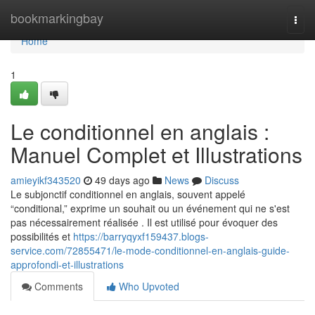
Home
bookmarkingbay
Togg
navi
Home
1
Le conditionnel en anglais :
Manuel Complet et Illustrations
amieyikf343520
49 days ago
News
Discuss
Le subjonctif conditionnel en anglais, souvent appelé
“conditional,” exprime un souhait ou un événement qui ne s'est
pas nécessairement réalisée . Il est utilisé pour évoquer des
possibilités et
https://barryqyxf159437.blogs-
service.com/72855471/le-mode-conditionnel-en-anglais-guide-
approfondi-et-illustrations
Comments
Who Upvoted