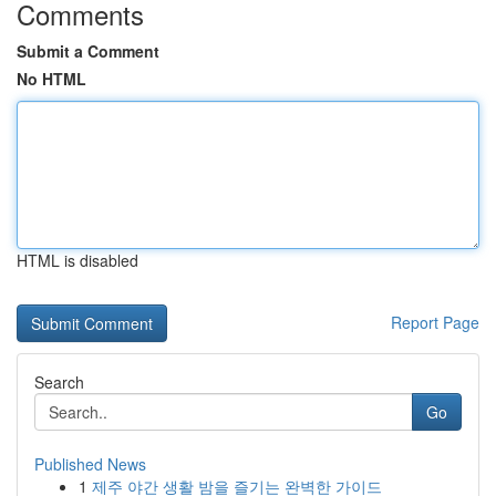
Comments
Submit a Comment
No HTML
HTML is disabled
Report Page
Search
Go
Published News
1
제주 야간 생활 밤을 즐기는 완벽한 가이드