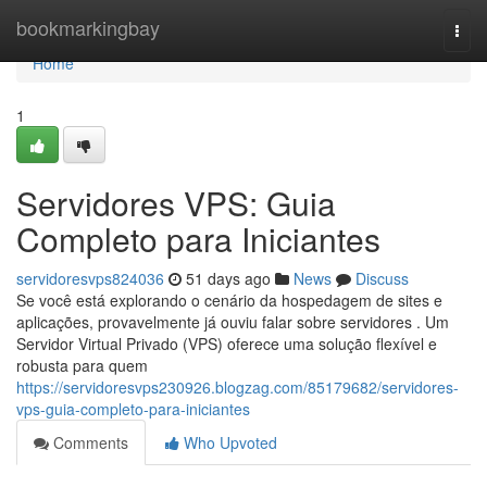
Home
bookmarkingbay
Togg
navi
Home
1
Servidores VPS: Guia
Completo para Iniciantes
servidoresvps824036
51 days ago
News
Discuss
Se você está explorando o cenário da hospedagem de sites e
aplicações, provavelmente já ouviu falar sobre servidores . Um
Servidor Virtual Privado (VPS) oferece uma solução flexível e
robusta para quem
https://servidoresvps230926.blogzag.com/85179682/servidores-
vps-guia-completo-para-iniciantes
Comments
Who Upvoted