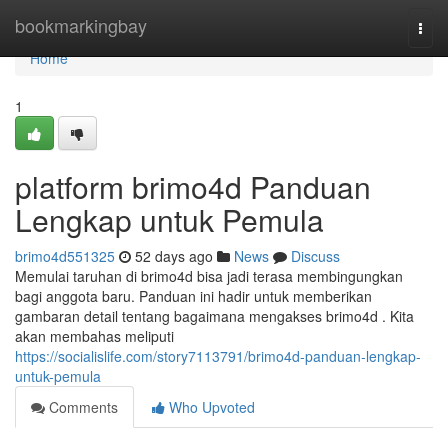
Home
bookmarkingbay
Togg
navi
Home
1
platform brimo4d Panduan
Lengkap untuk Pemula
brimo4d551325
52 days ago
News
Discuss
Memulai taruhan di brimo4d bisa jadi terasa membingungkan
bagi anggota baru. Panduan ini hadir untuk memberikan
gambaran detail tentang bagaimana mengakses brimo4d . Kita
akan membahas meliputi
https://socialislife.com/story7113791/brimo4d-panduan-lengkap-
untuk-pemula
Comments
Who Upvoted