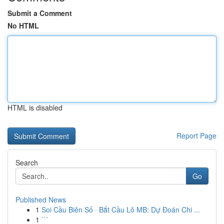
Submit a Comment
No HTML
HTML is disabled
Report Page
Search
Go
Published News
1
Soi Cầu Biên Số · Bắt Cầu Lô MB: Dự Đoán Chi ...
1
```