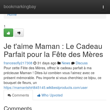
Home
bookmarkingbay
Togg
navi
Home
1
Je t'aime Maman : Le Cadeau
Parfait pour la Fête des Mères
francesofly217308
31 days ago
News
Discuss
Pour cette Fête des Mères, offrez le cadeau parfait à ma
précieuse Maman ! Dites-lui combien vous l'aimez avec ce
présent mémorable. Peu importe si vous cherchiez ce bijou, ce
bouquet de fleurs, un
https://mamantshirt845145.wikibestproducts.com/user
Comments
Who Upvoted
Comments