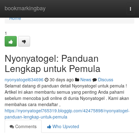
Home
bookmarkingbay
Togg
navi
Home
1
Nyonyatogel: Panduan
Lengkap untuk Pemula
nyonyatogel634696
30 days ago
News
Discuss
Selamat datang di panduan detail Nyonyatogel untuk pemula !
Artikel ini akan membantu semua yang penting Anda pahami
sebelum mencoba judi online di dunia Nyonyatogel . Kami akan
membahas cara mendaftar ,
https://nyonyatogel765319.bloggip.com/42475898/nyonyatogel-
panduan-lengkap-untuk-pemula
Comments
Who Upvoted