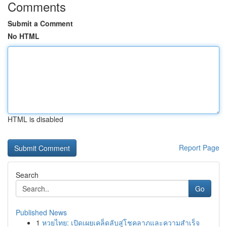
Comments
Submit a Comment
No HTML
HTML is disabled
Report Page
Search
Go
Published News
1
หวยไทย: เปิดเผยเคล็ดลับสู่โชคลาภและความสำเร็จ