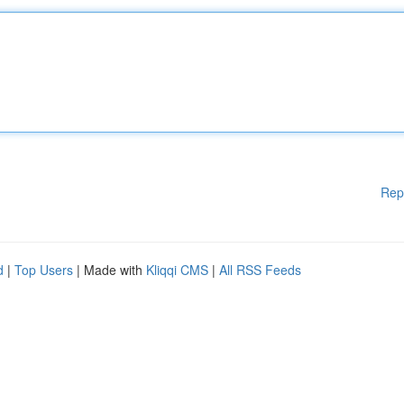
Rep
d
|
Top Users
| Made with
Kliqqi CMS
|
All RSS Feeds