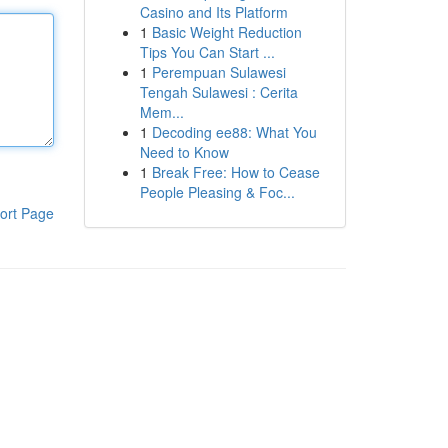
Casino and Its Platform
1
Basic Weight Reduction
Tips You Can Start ...
1
Perempuan Sulawesi
Tengah Sulawesi : Cerita
Mem...
1
Decoding ee88: What You
Need to Know
1
Break Free: How to Cease
People Pleasing & Foc...
ort Page