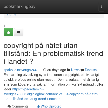
Home
bookmarkingbay
Togg
navi
Home
1
copyright på nätet utan
tillstånd: En problematisk trend
i landet ?
kpakokainisverige244096
30 days ago
News
Discuss
En alarming utveckling syns i nationen : copyright, ett livsfarligt
opioid, erbjuds online utan recept . Denna verksamhet är farlig
eftersom köpare ofta saknar information om korrekt mängd , vilket
leder
https://kpa-ketamin-i-
sverige178303.digiblogbox.com/66121994/copyright-på-nätet-
utan-tillstånd-en-farlig-trend-i-nationen
Comments
Who Upvoted