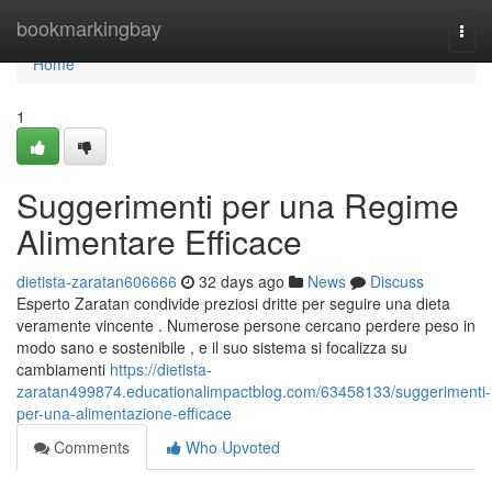
Home
bookmarkingbay
Togg
navi
Home
1
Suggerimenti per una Regime
Alimentare Efficace
dietista-zaratan606666
32 days ago
News
Discuss
Esperto Zaratan condivide preziosi dritte per seguire una dieta
veramente vincente . Numerose persone cercano perdere peso in
modo sano e sostenibile , e il suo sistema si focalizza su
cambiamenti
https://dietista-
zaratan499874.educationalimpactblog.com/63458133/suggerimenti-
per-una-alimentazione-efficace
Comments
Who Upvoted