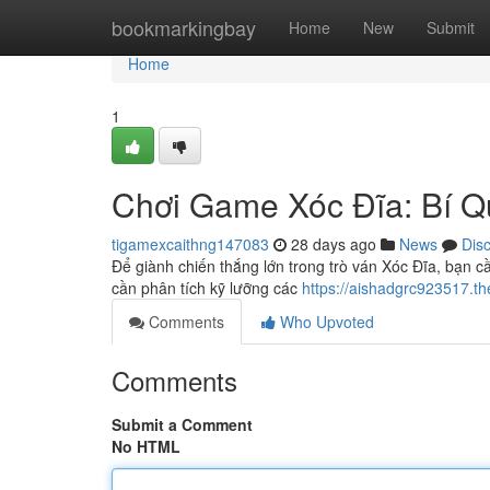
Home
bookmarkingbay
Home
New
Submit
Home
1
Chơi Game Xóc Đĩa: Bí Q
tigamexcaithng147083
28 days ago
News
Dis
Để giành chiến thắng lớn trong trò ván Xóc Đĩa, bạn 
cần phân tích kỹ lưỡng các
https://aishadgrc923517.th
Comments
Who Upvoted
Comments
Submit a Comment
No HTML