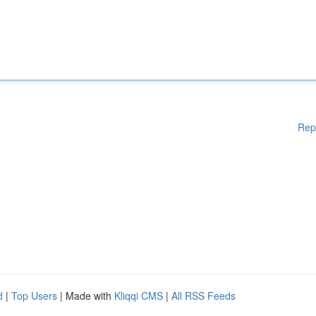
Rep
d
|
Top Users
| Made with
Kliqqi CMS
|
All RSS Feeds