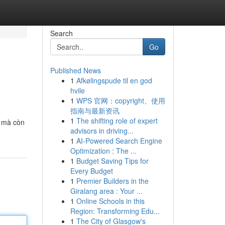
Search
Go
Published News
1
Afkølingspude til en god
hvile
1
WPS 官网：copyright、使用
指南与最新资讯
1
The shifting role of expert
, mà còn
advisors in driving...
1
AI-Powered Search Engine
Optimization : The ...
1
Budget Saving Tips for
Every Budget
1
Premier Builders in the
Giralang area : Your ...
1
Online Schools in this
Region: Transforming Edu...
1
The City of Glasgow's