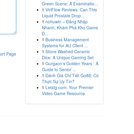
Green Scene: A Examinatio...
1
ViriFlow Reviews: Can This
Liquid Prostate Drop...
1
nohuwin – Đăng Nhập
Nhanh, Khám Phá Kho Game
Đ...
1
Business Management
Systems for AU Client ...
1
Stone Washed Ceramic
ort Page
Dice: A Unique Gaming Set
1
Gurgaon's Golden Years : A
Guide to Senior ...
1
Đánh Giá Chi Tiết Go88: Có
Thực Sự Uy Tín?
1
Letstg.com: Your Premier
Video Game Resource