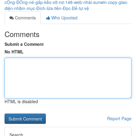
cỘng-ĐỒng-né-gấp-kẻo-vỡ-nợ-148-web-nhái-sunwin-copy-giao-
diện-nhằm-mục-Đích-lừa-tiền-Đọc-Để-tự-vệ
Comments
Who Upvoted
Comments
Submit a Comment
No HTML
HTML is disabled
Report Page
Search