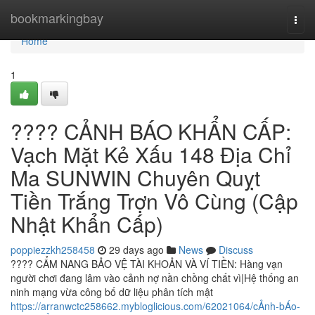
Home
bookmarkingbay
Togg
navi
Home
1
???? CẢNH BÁO KHẨN CẤP:
Vạch Mặt Kẻ Xấu 148 Địa Chỉ
Ma SUNWIN Chuyên Quỵt
Tiền Trắng Trợn Vô Cùng (Cập
Nhật Khẩn Cấp)
poppiezzkh258458
29 days ago
News
Discuss
???? CẨM NANG BẢO VỆ TÀI KHOẢN VÀ VÍ TIỀN: Hàng vạn
người chơi đang lâm vào cảnh nợ nần chồng chất vì|Hệ thống an
ninh mạng vừa công bố dữ liệu phân tích mật
https://arranwctc258662.mybloglicious.com/62021064/cẢnh-bÁo-