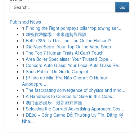
Go
Published News
1
Finding the Right pompeys pillar top towing ser...
1
加密貨幣賭場：未來趨勢與風險
1
Betflix285: Is This The The Online Hotspot?
1
iGetVapeStore: Your Top Online Vape Shop
1
The Top 7 Human Traits AI Can't Touch
1
Area Boiler Specialists: Your Trusted Expe...
1
Concord Auto Glass: Your Local Auto Glass Re...
1
Snus Pablo : Un Guide Complet
1
{Rindo de Mim Pra Não Chorar: O Humor
Autodepre...
1
The fascinating convergence of physics and inno...
1
A Handbook to Condos for Sale in this Coas...
1
澳门金沙娱乐：最新游戏体验
1
Selecting the Correct Advertising Approach: Cos...
1
DE88 – Cổng Game Đổi Thưởng Uy Tín, Đăng Ký
Nha...